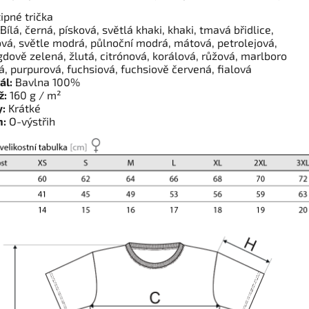
ipné trička
Bílá, černá, písková, světlá khaki, khaki, tmavá břidlice,
ová, světle modrá, půlnoční modrá, mátová, petrolejová,
dově zelená, žlutá, citrónová, korálová, růžová, marlboro
á, purpurová, fuchsiová, fuchsiově červená, fialová
ál:
Bavlna 100%
ž:
160 g / m²
:
Krátké
h:
O-výstřih