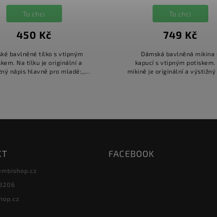
To chci
To chci
450 Kč
749 Kč
ké bavlněné tílko s vtipným
Dámská bavlněná mikina 
skem. Na tílku je originální a
kapucí s vtipným potiskem.
žný nápis hlavně pro mladé:,,
mikině je originální a výstižný
obré srdce, ale drzá ústa. "
hlavně pro mladé:,, Mám dobré
ale drzá ústa. "
KT
FACEBOOK
embishop.cz
8206
hop.cz