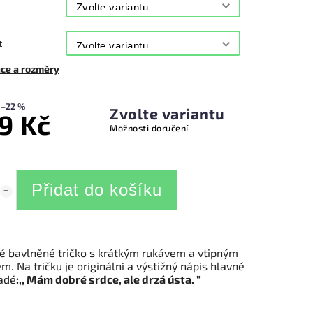
t
ce a rozměry
–22 %
Zvolte variantu
9 Kč
Možnosti doručení
Přidat do košíku
 bavlněné tričko s krátkým rukávem a vtipným
m. Na tričku je originální a výstižný nápis hlavně
adé
:,, Mám dobré srdce, ale drzá ústa. "