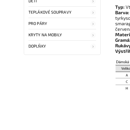
DĚTI
Typ:
Vt
TEPLÁKOVÉ SOUPRAVY
Barva:
tyrkys
smarag
PRO PÁRY
červen
Materi
KRYTY NA MOBILY
Gramá
Rukávy
DOPLŇKY
Výstři