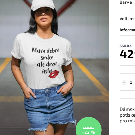
Barva
Velikos
Informa
550 Kč
42
Dámské
potiske
pro ml
550 Kč
–22 %