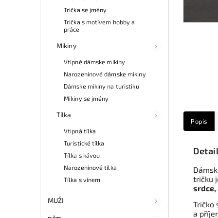
Trička se jmény
Trička s motívem hobby a
práce
Mikiny
Vtipné dámske mikiny
Narozeninové dámske mikiny
Dámske mikiny na turistiku
Mikiny se jmény
Tílka
Popis
Vtipná tílka
Turistické tílka
Detai
Tílka s kávou
Narozeninové tílka
Dámské
tričku 
Tílka s vínem
srdce, 
MUŽI
Tričko 
a příje