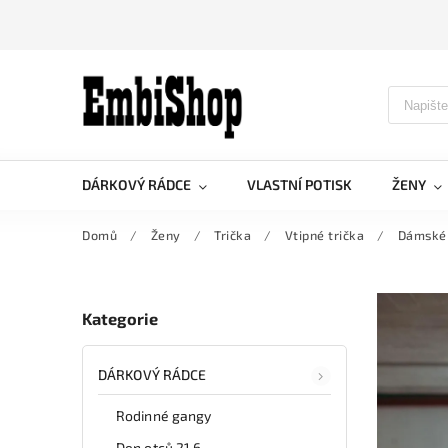
DÁRKOVÝ RÁDCE
VLASTNÍ POTISK
ŽENY
Domů
/
Ženy
/
Trička
/
Vtipné trička
/
Dámské 
Kategorie
DÁRKOVÝ RÁDCE
Rodinné gangy
Den otců 21.6