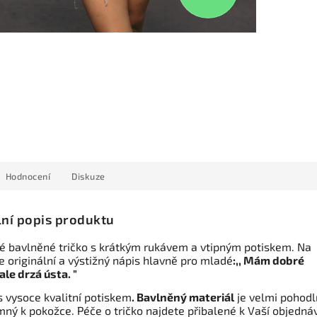
Hodnocení
Diskuze
lní popis produktu
 bavlněné tričko s krátkým rukávem a vtipným potiskem. Na
je originální a výstižný nápis hlavně pro mladé
:,, Mám dobré
ale drzá ústa. "
s vysoce kvalitní potiskem
. Bavlněný materiál
je velmi pohodl
mný k pokožce. Péče o tričko najdete přibalené k Vaší objedná