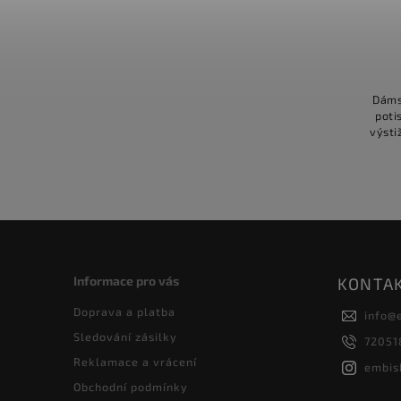
Dáms
poti
výsti
Mám d
Informace pro vás
KONTA
Doprava a platba
info
@
Sledování zásilky
72051
Reklamace a vrácení
embis
Obchodní podmínky