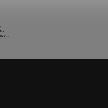
s
 Na
 nápis
 srdce,