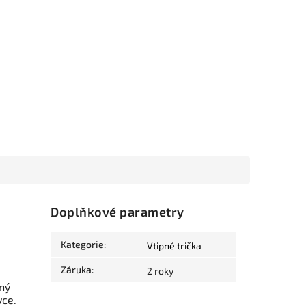
Doplňkové parametry
Kategorie
:
Vtipné trička
Záruka
:
2 roky
ný
vce.