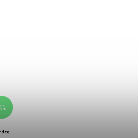
0 Kč
15 %
rdce