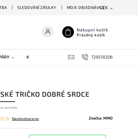
TBA
SLEDOVÁNÍ ZÁSILKY
MOJE OBJEDNÁVKA
CZK
Nákupní košík
Prázdný košík
PÁRY
KRYTY NA MOBILY
DOPLŇKY
720518206
SKÉ TRIČKO DOBRÉ SRDCE
te variantu
Značka:
MMO
Neohodnoceno