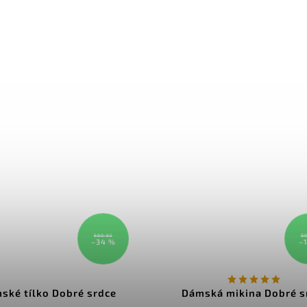
690 Kč
89
–34 %
–
ské tílko Dobré srdce
Dámská mikina Dobré s