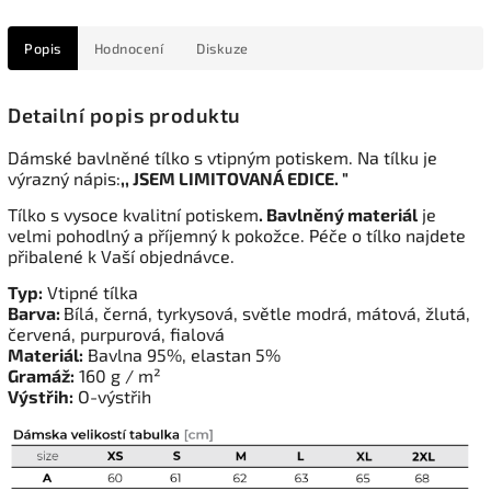
Popis
Hodnocení
Diskuze
Detailní popis produktu
Dámské bavlněné tílko s vtipným potiskem. Na tílku je
výrazný nápis:
,, JSEM LIMITOVANÁ EDICE. "
Tílko s vysoce kvalitní potiskem
. Bavlněný materiál
je
velmi pohodlný a příjemný k pokožce. Péče o tílko najdete
přibalené k Vaší objednávce.
Typ:
Vtipné tílka
Barva:
Bílá, černá, tyrkysová, světle modrá, mátová, žlutá,
červená, purpurová, fialová
Materiál:
Bavlna 95%, elastan 5%
Gramáž:
160 g / m²
Výstřih:
O-výstřih