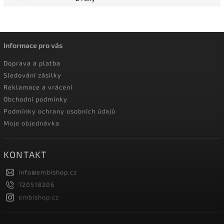
Informace pro vás
Doprava a platba
Sledování zásilky
Reklamace a vrácení
Obchodní podmínky
Podmínky ochrany osobních údajů
Moje objednávka
KONTAKT
info
@
embishop.cz
720518206
embishop.cz