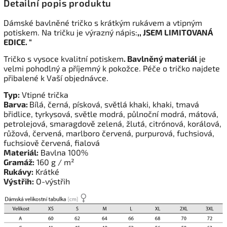
Detailní popis produktu
Dámské bavlněné tričko s krátkým rukávem a vtipným
potiskem. Na tričku je výrazný nápis:
,, JSEM LIMITOVANÁ
EDICE. "
Tričko s vysoce kvalitní potiskem
. Bavlněný materiál
je
velmi pohodlný a příjemný k pokožce. Péče o tričko najdete
přibalené k Vaší objednávce.
Typ:
Vtipné trička
Barva:
Bílá, černá, písková, světlá khaki, khaki, tmavá
břidlice, tyrkysová, světle modrá, půlnoční modrá, mátová,
petrolejová, smaragdově zelená, žlutá, citrónová, korálová,
růžová, červená, marlboro červená, purpurová, fuchsiová,
fuchsiově červená, fialová
Materiál:
Bavlna 100%
Gramáž:
160 g / m²
Rukávy:
Krátké
Výstřih:
O-výstřih