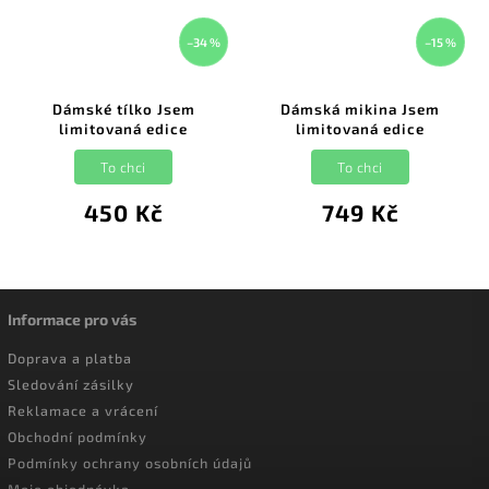
–34 %
–15 %
Dámské tílko Jsem
Dámská mikina Jsem
limitovaná edice
limitovaná edice
To chci
To chci
450 Kč
749 Kč
Informace pro vás
Doprava a platba
Sledování zásilky
Reklamace a vrácení
Obchodní podmínky
Podmínky ochrany osobních údajů
Moje objednávka