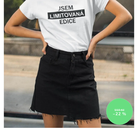
550 Kč
–22 %