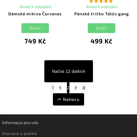
Ihned k odeslání
Ihned k odeslání
Dámská mikina Červenec
Pánské tričko Tátův gang
Detail
Detail
749 Kč
499 Kč
Načíst 12 dalších
1
2
8
Nahoru
Informace pro vás
Doprava a platba