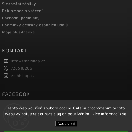
Sledování zásilky
Reklamace a vrácení
Obchodní podmínky
Podmínky ochrany osobních údajů
Moje objednávka
KONTAKT
info
@
embishop.cz
720518206
embishop.cz
FACEBOOK
Tento web používá soubory cookie. Dalším procházením tohoto
webu vyjadřujete souhlas s jejich používáním.. Více informací
zde
.
Copyright 2026
Embishop.cz
. Všechna práva vyhrazena.
Nastavení
Vytvořil
Shoptet
| Design
Shoptak.cz.