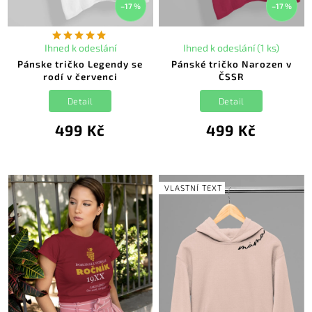
–17 %
–17 %
Ihned k odeslání
Ihned k odeslání (1 ks)
Pánske tričko Legendy se
Pánské tričko Narozen v
rodí v červenci
ČSSR
Detail
Detail
499 Kč
499 Kč
VLASTNÍ TEXT