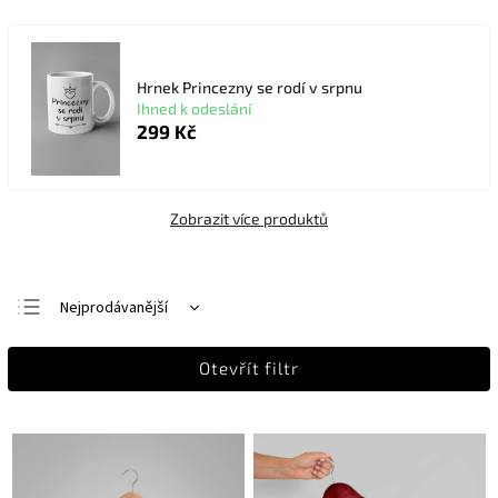
Hrnek Princezny se rodí v srpnu
Ihned k odeslání
299 Kč
Zobrazit více produktů
Nejprodávanější
Nejlevnější
Otevřít filtr
Nejdražší
Abecedně