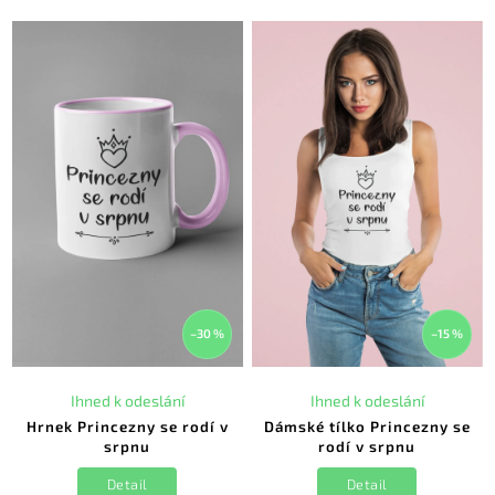
–30 %
–15 %
Ihned k odeslání
Ihned k odeslání
Hrnek Princezny se rodí v
Dámské tílko Princezny se
srpnu
rodí v srpnu
Detail
Detail