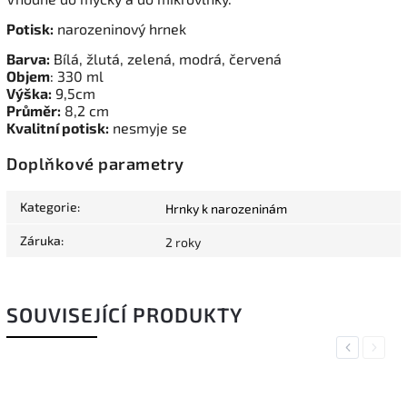
Potisk:
narozeninový hrnek
Barva:
Bílá, žlutá, zelená, modrá, červená
Objem
: 330 ml
Výška:
9,5cm
Průměr:
8,2 cm
Kvalitní potisk:
nesmyje se
Doplňkové parametry
Kategorie
:
Hrnky k narozeninám
Záruka
:
2 roky
SOUVISEJÍCÍ PRODUKTY
Previous
Next