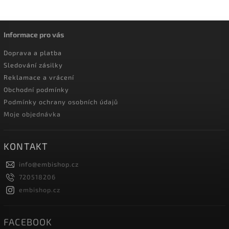
Informace pro vás
Doprava a platba
Sledování zásilky
Reklamace a vrácení
Obchodní podmínky
Podmínky ochrany osobních údajů
Moje objednávka
KONTAKT
info
@
embishop.cz
720518206
embishop.cz
FACEBOOK