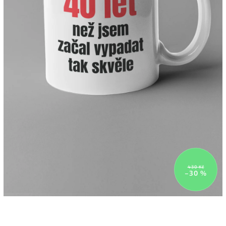
430 Kč
–30 %