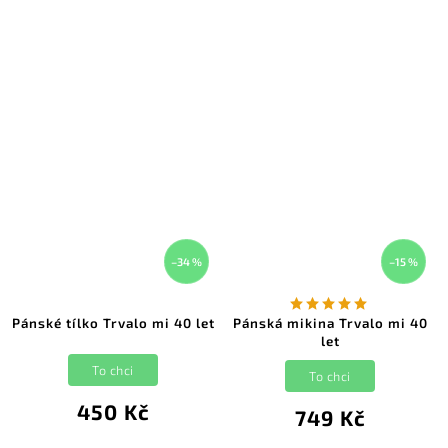
–34 %
–15 %
Pánské tílko Trvalo mi 40 let
Pánská mikina Trvalo mi 40
let
To chci
To chci
450 Kč
749 Kč