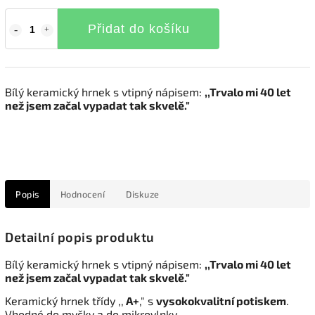
Přidat do košíku
Bílý keramický hrnek s vtipný nápisem:
,,Trvalo mi 40 let
než jsem začal vypadat tak skvelě."
Popis
Hodnocení
Diskuze
Detailní popis produktu
Bílý keramický hrnek s vtipný nápisem:
,,Trvalo mi 40 let
než jsem začal vypadat tak skvelě."
Keramický hrnek třídy ,,
A+
," s
vysokokvalitní potiskem
.
Vhodné do myčky a do mikrovlnky.