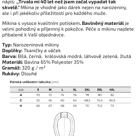
nápis:
,,Trvalo mi 40 let než jsem začal vypadat tak
skvelě."
Mkina je vhodné jako dárek nejen na narozeniny,
ale i při jakékoliv příležitosti pro každého muže.
Mikina s vysoce kvalitním potiskem
. Bavlněný materiál
je
velmi pohodlný a příjemný k pokožce. Péče o mikinu najdete
přibalené k Vaší objednávce.
Typ:
Narozeninová mikiny
Doplňky:
Tkaničky a váček
Barva:
Bílá, černá, královská modrá, láhvově zelená, žlutá
Materiál:
Bavlna 65% Polyester 35%
Gramáž:
320 g / m²
Rukávy:
Dlouhé