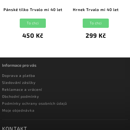
Pánské tílko Trvalo mi 40 let
Hrnek Trvalo mi 40 let
To chci
To chci
450 Kč
299 Kč
Informace pro vás
Doprava a platba
Sledování zásilky
Reklamace a vrácení
Obchodní podmínky
Podmínky ochrany osobních údajů
Moje objednávka
KONTAKT