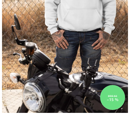
890 Kč
–15 %