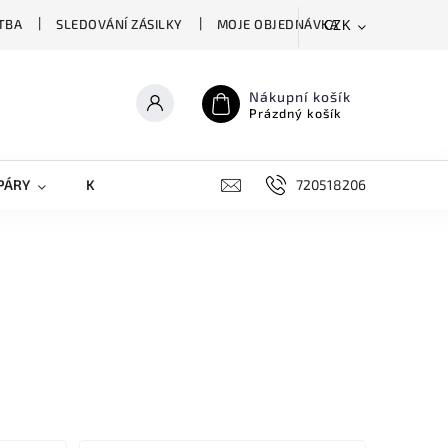
TBA
SLEDOVÁNÍ ZÁSILKY
MOJE OBJEDNÁVKA
CZK
Nákupní košík
Prázdný košík
PÁRY
KRYTY NA MOBILY
DOPLŇKY
720518206