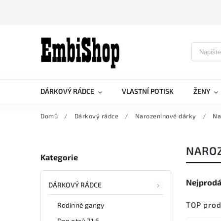
DÁRKOVÝ RÁDCE
VLASTNÍ POTISK
ŽENY
Domů
/
Dárkový rádce
/
Narozeninové dárky
/
Na
NAROZ
Kategorie
Nejprodá
DÁRKOVÝ RÁDCE
TOP pro
Rodinné gangy
Den otců 21.6