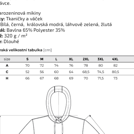
ávce.
rozeninová mikiny
y:
Tkaničky a váček
Bílá, černá, královská modrá, láhvově zelená, žlutá
ál:
Bavlna 65% Polyester 35%
ž:
320 g / m²
:
Dlouhé