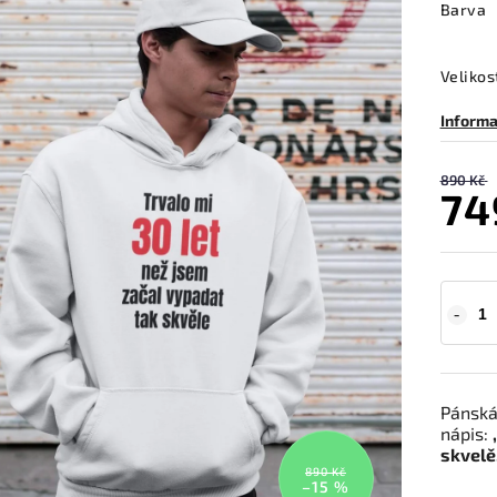
Barva
Velikos
Informa
890 Kč
74
Pánská 
nápis:
skvelě
890 Kč
–15 %