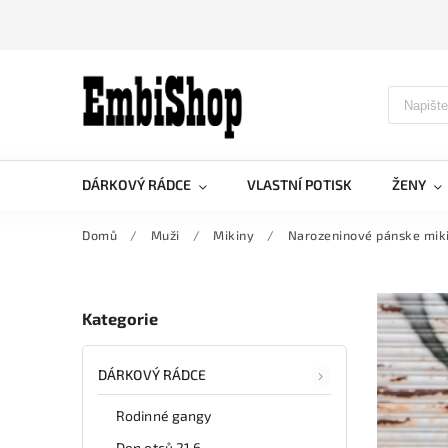
DÁRKOVÝ RÁDCE
VLASTNÍ POTISK
ŽENY
Domů
/
Muži
/
Mikiny
/
Narozeninové pánske mik
Kategorie
DÁRKOVÝ RÁDCE
Rodinné gangy
Den otců 21.6