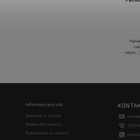
Pánsk
ruk
nápis: ,
Informace pro vás
KONTA
Doprava a platba
info
@
Sledování zásilky
72051
Reklamace a vrácení
embis