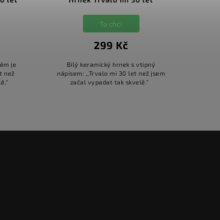
To chci
299 Kč
rém je
Bílý keramický hrnek s vtipný
et než
nápisem: ,,Trvalo mi 30 let než jsem
jsem začal vypadat tak skvelě."
začal vypadat tak skvelě."