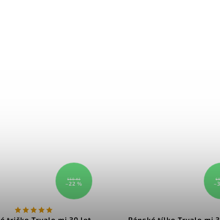
550 Kč
69
–22 %
–
é tričko Trvalo mi 30 let
Pánské tílko Trvalo mi 3