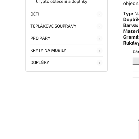
Crypto oblečení a doplňky
objedn
Typ:
Na
DĚTI
Doplňk
Barva:
TEPLÁKOVÉ SOUPRAVY
Materi
Gramá
PRO PÁRY
Rukávy
KRYTY NA MOBILY
DOPLŇKY