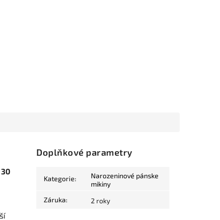
Doplňkové parametry
 30
Narozeninové pánske
Kategorie
:
mikiny
Záruka
:
2 roky
ší