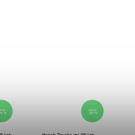
0 Kč
430 Kč
34 %
–30 %
0 let
Hrnek Trvalo mi 30 let