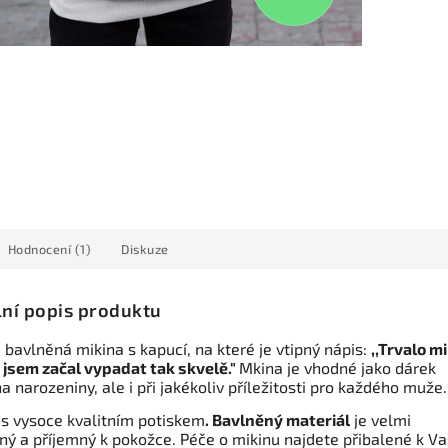
Hodnocení (1)
Diskuze
lní popis produktu
bavlněná mikina s kapucí, na které je vtipný nápis:
,,Trvalo mi
ž jsem začal vypadat tak skvelě."
Mkina je vhodné jako dárek
a narozeniny, ale i při jakékoliv příležitosti pro každého muže.
 s vysoce kvalitním potiskem
. Bavlněný materiál
je velmi
ný a příjemný k pokožce. Péče o mikinu najdete přibalené k Va