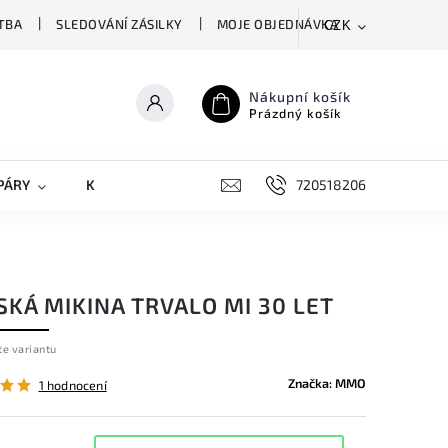
TBA
SLEDOVÁNÍ ZÁSILKY
MOJE OBJEDNÁVKA
CZK
Nákupní košík
Prázdný košík
PÁRY
KRYTY NA MOBILY
DOPLŇKY
720518206
KÁ MIKINA TRVALO MI 30 LET
te variantu
Značka:
MMO
1 hodnocení