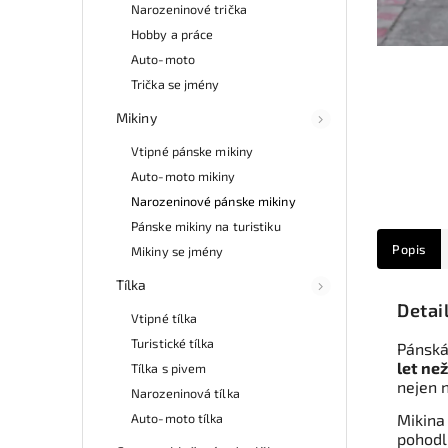
Narozeninové trička
Hobby a práce
Auto-moto
Trička se jmény
Mikiny
Vtipné pánske mikiny
Auto-moto mikiny
Narozeninové pánske mikiny
Pánske mikiny na turistiku
Popis
Mikiny se jmény
Tílka
Detai
Vtipné tílka
Turistické tílka
Pánská 
let ne
Tílka s pivem
nejen n
Narozeninová tílka
Auto-moto tílka
Mikina
pohodl