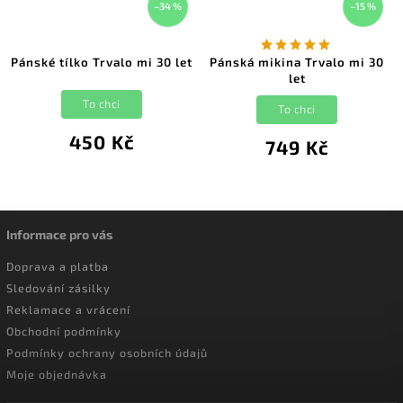
–34 %
–15 %
Pánské tílko Trvalo mi 30 let
Pánská mikina Trvalo mi 30
let
To chci
To chci
450 Kč
749 Kč
Informace pro vás
Doprava a platba
Sledování zásilky
Reklamace a vrácení
Obchodní podmínky
Podmínky ochrany osobních údajů
Moje objednávka