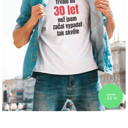
550 Kč
–22 %