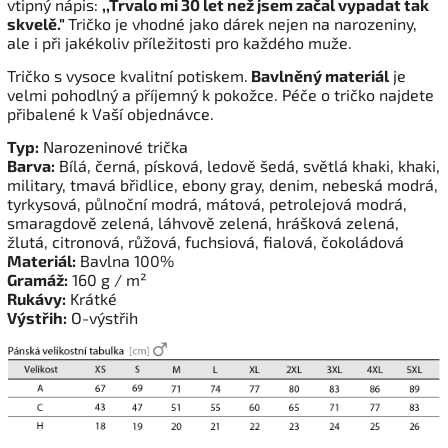
vtipný nápis:
,,Trvalo mi 30 let než jsem začal vypadat tak
skvelě."
Tričko je vhodné jako dárek nejen na narozeniny,
ale i při jakékoliv příležitosti pro každého muže.
Tričko s vysoce kvalitní potiskem.
Bavlněný materiál
je
velmi pohodlný a příjemný k pokožce. Péče o tričko najdete
přibalené k Vaší objednávce.
Typ:
Narozeninové trička
Barva:
Bílá, černá, písková, ledově šedá, světlá khaki, khaki,
military, tmavá břidlice, ebony gray, denim, nebeská modrá,
tyrkysová, půlnoční modrá, mátová, petrolejová modrá,
smaragdově zelená, láhvově zelená, hrášková zelená,
žlutá, citronová,
růžová,
fuchsiová, fialová, čokoládová
Materiál:
Bavlna 100%
Gramáž:
160 g / m²
Rukávy:
Krátké
Výstřih:
O-výstřih