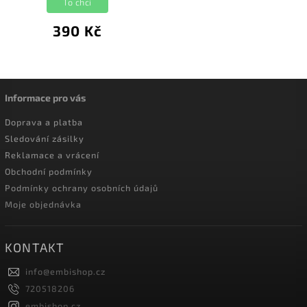
To chci
390 Kč
Informace pro vás
Doprava a platba
Sledování zásilky
Reklamace a vrácení
Obchodní podmínky
Podmínky ochrany osobních údajů
Moje objednávka
KONTAKT
info
@
embishop.cz
720518206
embishop.cz