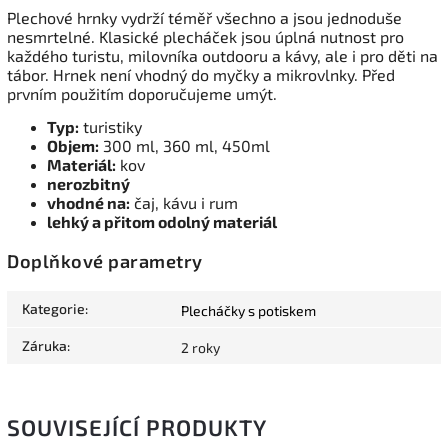
Plechové hrnky vydrží téměř všechno a jsou jednoduše
nesmrtelné. Klasické plecháček jsou úplná nutnost pro
každého turistu, milovníka outdooru a kávy, ale i pro děti na
tábor. Hrnek není vhodný do myčky a mikrovlnky. Před
prvním použitím doporučujeme umýt.
Typ:
turistiky
Objem:
300 ml, 360 ml, 450ml
Materiál:
kov
nerozbitný
vhodné na:
čaj, kávu i rum
lehký a přitom odolný materiál
Doplňkové parametry
Kategorie
:
Plecháčky s potiskem
Záruka
:
2 roky
SOUVISEJÍCÍ PRODUKTY