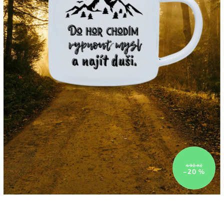
490 Kč
–20 %