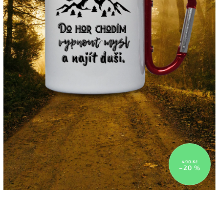
490 Kč
–20 %