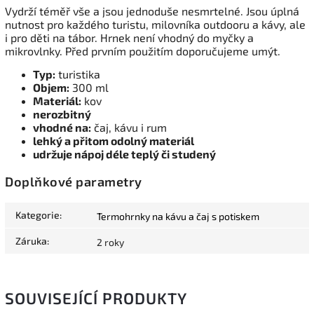
Vydrží téměř vše a jsou jednoduše nesmrtelné. Jsou úplná
nutnost pro každého turistu, milovníka outdooru a kávy, ale
i pro děti na tábor. Hrnek není vhodný do myčky a
mikrovlnky. Před prvním použitím doporučujeme umýt.
Typ:
turistika
Objem:
300 ml
Materiál:
kov
nerozbitný
vhodné na:
čaj, kávu i rum
lehký a přitom odolný materiál
udržuje nápoj déle teplý či studený
Doplňkové parametry
Kategorie
:
Termohrnky na kávu a čaj s potiskem
Záruka
:
2 roky
SOUVISEJÍCÍ PRODUKTY