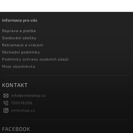
Informace pro vás
Doprava a platba
Sledování zásilky
Reklamace a vrácení
Obchodní podmínky
Podmínky ochrany osobních údajů
Moje objednávka
KONTAKT
info
@
embishop.cz
720518206
embishop.cz
FACEBOOK