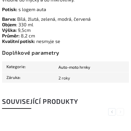
Potisk:
s logem auta
Barva:
Bílá, žlutá, zelená, modrá, červená
Objem
: 330 ml
Výška:
9,5cm
Průměr:
8,2 cm
Kvalitní potisk:
nesmyje se
Doplňkové parametry
Kategorie
:
Auto-moto hrnky
Záruka
:
2 roky
SOUVISEJÍCÍ PRODUKTY
Previous
Next