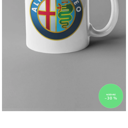
430 Kč
–30 %