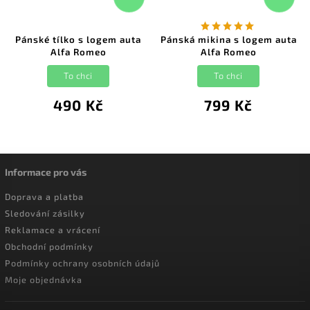
Pánské tílko s logem auta
Pánská mikina s logem auta
Alfa Romeo
Alfa Romeo
To chci
To chci
490 Kč
799 Kč
Informace pro vás
Doprava a platba
Sledování zásilky
Reklamace a vrácení
Obchodní podmínky
Podmínky ochrany osobních údajů
Moje objednávka