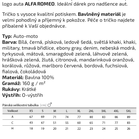
logo auta
ALFA ROMEO
. Ideální dárek pro nadšence aut.
Tričko s vysoce kvalitní potiskem.
Bavlněný materiál
je
velmi pohodlný a příjemný k pokožce. Péče o tričko najdete
přibalené k Vaší objednávce.
Typ:
Auto-moto
Barva:
Bílá, černá, písková, ledově šedá, světlá khaki, khaki,
military, tmavá břidlice, ebony gray, denim, nebeská modrá,
tyrkysová, mátová, smaragdově zelená, láhvově zelená,
hrášková zelená, žlutá, citronová, mandarinková oranžová,
korálová,
růžová
, marlboro červená, bordová, fuchsiová,
fialová, čokoládová
Materiál:
Bavlna 100%
Gramáž:
160 g / m²
Rukávy:
Krátké
Výstřih:
O-výstřih