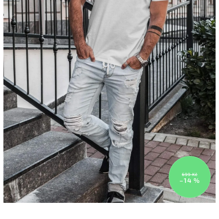
699 Kč
–14 %