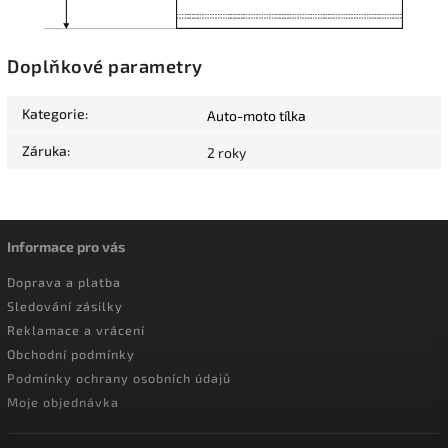
Doplňkové parametry
Kategorie
:
Auto-moto tílka
Záruka
:
2 roky
Informace pro vás
Doprava a platba
Sledování zásilky
Reklamace a vrácení
Obchodní podmínky
Podmínky ochrany osobních údajů
Moje objednávka