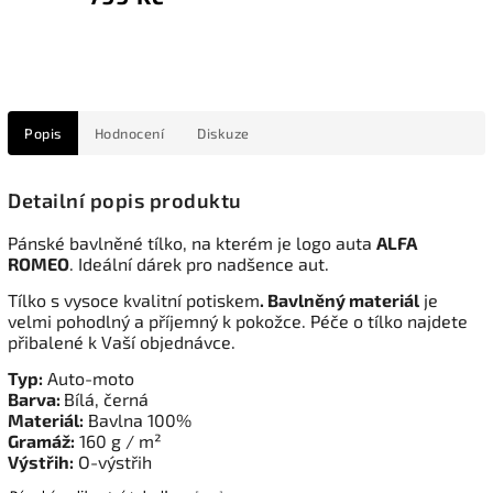
Popis
Hodnocení
Diskuze
Detailní popis produktu
Pánské bavlněné tílko, na kterém je logo auta
ALFA
ROMEO
. Ideální dárek pro nadšence aut.
Tílko s vysoce kvalitní potiskem
. Bavlněný materiál
je
velmi pohodlný a příjemný k pokožce. Péče o tílko najdete
přibalené k Vaší objednávce.
Typ:
Auto-moto
Barva:
Bílá, černá
Materiál:
Bavlna 100%
Gramáž:
160 g / m²
Výstřih:
O-výstřih