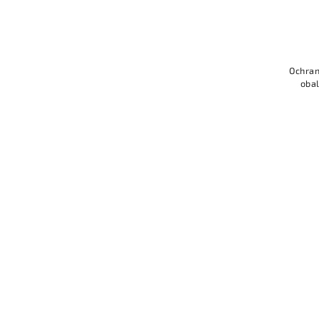
Ochran
obal