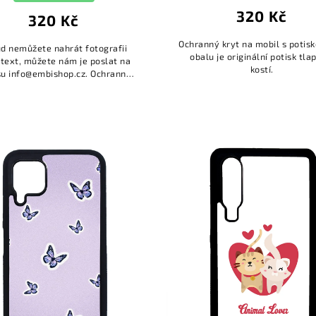
320 Kč
320 Kč
Ochranný kryt na mobil s potis
d nemůžete nahrát fotografii
obalu je originální potisk tla
text, můžete nám je poslat na
kostí.
u info@embishop.cz. Ochranný
 na mobil s vlastním potiskem.
jímavé ochranné kryty, kte...