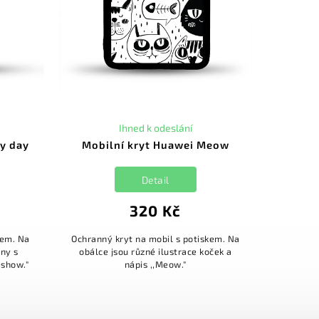
Ihned k odeslání
ry day
Mobilní kryt Huawei Meow
Detail
320 Kč
kem. Na
Ochranný kryt na mobil s potiskem. Na
eny s
obálce jsou různé ilustrace koček a
 show."
nápis ,,Meow."