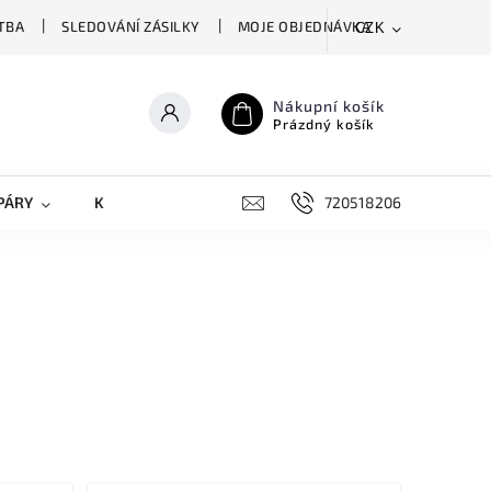
TBA
SLEDOVÁNÍ ZÁSILKY
MOJE OBJEDNÁVKA
CZK
Nákupní košík
Prázdný košík
PÁRY
KRYTY NA MOBILY
DOPLŇKY
720518206