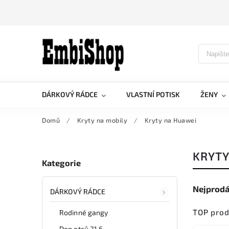
DÁRKOVÝ RÁDCE
VLASTNÍ POTISK
ŽENY
Domů
/
Kryty na mobily
/
Kryty na Huawei
KRYTY
Kategorie
Nejprodá
DÁRKOVÝ RÁDCE
TOP pro
Rodinné gangy
Den otců 21.6