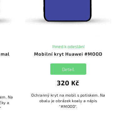
Ihned k odeslání
imal
Mobilní kryt Huawei #MOOD
Detail
320 Kč
Ochranný kryt na mobil s potiskem. Na
kem. Na
obalu je obrázek koaly a nápis
čky a
"#MOOD".
"