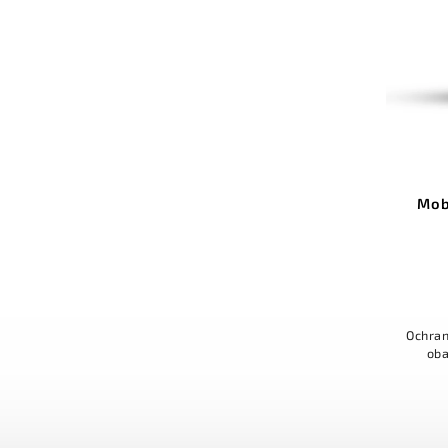
Mob
Ochran
oba