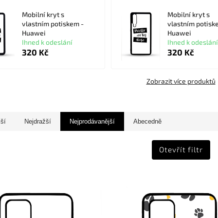
Mobilní kryt s
Mobilní kryt s
vlastním potiskem -
vlastním potisk
Huawei
Huawei
Ihned k odeslání
Ihned k odeslání
320 Kč
320 Kč
Zobrazit více produktů
jší
Nejdražší
Nejprodávanější
Abecedně
Otevřít filtr