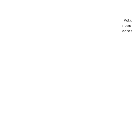
Poku
nebo 
adres
kryt
Za