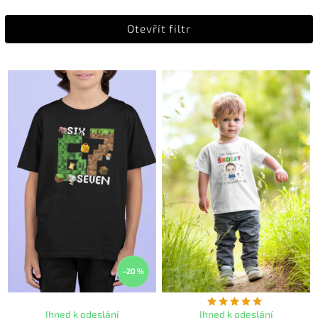
Nejlevnější
Otevřít filtr
Nejdražší
Abecedně
–20 %
Ihned k odeslání
Ihned k odeslání