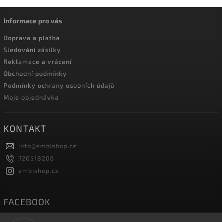
Informace pro vás
Doprava a platba
Sledování zásilky
Reklamace a vrácení
Obchodní podmínky
Podmínky ochrany osobních údajů
Moje objednávka
KONTAKT
info
@
embishop.cz
720518206
embishop.cz
FACEBOOK