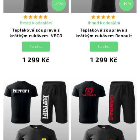
–19 %
–19 %
Ihned k odeslání
Ihned k odeslání
Tepláková souprava s
Tepláková souprava s
krátkým rukávem IVECO
krátkým rukávem Renault
To chci
To chci
1 299 Kč
1 299 Kč