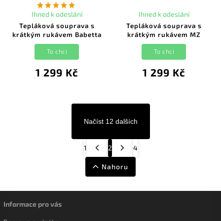
Ihned k odeslání
Ihned k odeslání
Tepláková souprava s
Tepláková souprava s
krátkým rukávem Babetta
krátkým rukávem MZ
To chci
To chci
1 299 Kč
1 299 Kč
Načíst 12 dalších
1
2
4
Nahoru
Informace pro vás