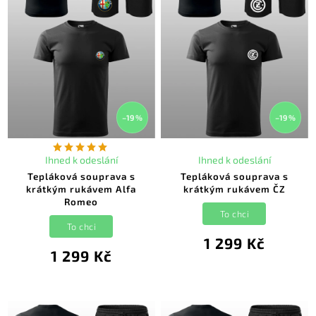
–19 %
–19 %
Ihned k odeslání
Ihned k odeslání
Tepláková souprava s
Tepláková souprava s
krátkým rukávem Alfa
krátkým rukávem ČZ
Romeo
To chci
To chci
1 299 Kč
1 299 Kč