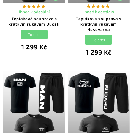
Ihned k odeslání
Ihned k odeslání
Tepláková souprava s
Tepláková souprava s
krátkým rukávem Ducati
krátkým rukávem
Husqvarna
To chci
To chci
1 299 Kč
1 299 Kč