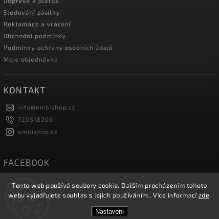
Doprava a platba
Sledování zásilky
Reklamace a vrácení
Obchodní podmínky
Podmínky ochrany osobních údajů
Moje objednávka
KONTAKT
info
@
embishop.cz
720518206
embishop.cz
FACEBOOK
Tento web používá soubory cookie. Dalším procházením tohoto
webu vyjadřujete souhlas s jejich používáním.. Více informací
zde
.
Copyright 2026
Embishop.cz
. Všechna práva vyhrazena.
Nastavení
Vytvořil
Shoptet
| Design
Shoptak.cz.