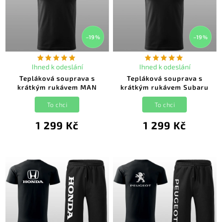
–19 %
–19 %
Ihned k odeslání
Ihned k odeslání
Tepláková souprava s
Tepláková souprava s
krátkým rukávem MAN
krátkým rukávem Subaru
To chci
To chci
1 299 Kč
1 299 Kč