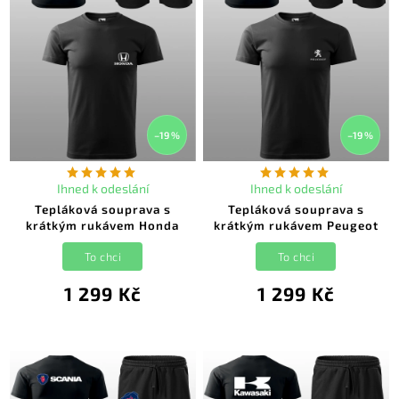
–19 %
–19 %
Ihned k odeslání
Ihned k odeslání
Tepláková souprava s
Tepláková souprava s
krátkým rukávem Honda
krátkým rukávem Peugeot
To chci
To chci
1 299 Kč
1 299 Kč