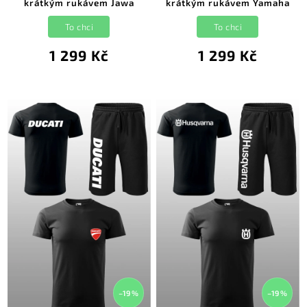
krátkým rukávem Jawa
krátkým rukávem Yamaha
To chci
To chci
1 299 Kč
1 299 Kč
–19 %
–19 %