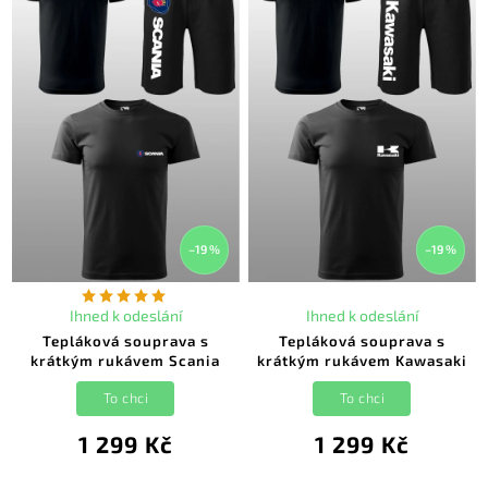
–19 %
–19 %
Ihned k odeslání
Ihned k odeslání
Tepláková souprava s
Tepláková souprava s
krátkým rukávem Scania
krátkým rukávem Kawasaki
To chci
To chci
1 299 Kč
1 299 Kč