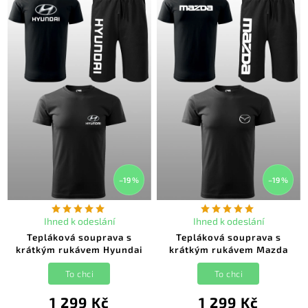
–19 %
–19 %
Ihned k odeslání
Ihned k odeslání
Tepláková souprava s
Tepláková souprava s
krátkým rukávem Hyundai
krátkým rukávem Mazda
To chci
To chci
1 299 Kč
1 299 Kč