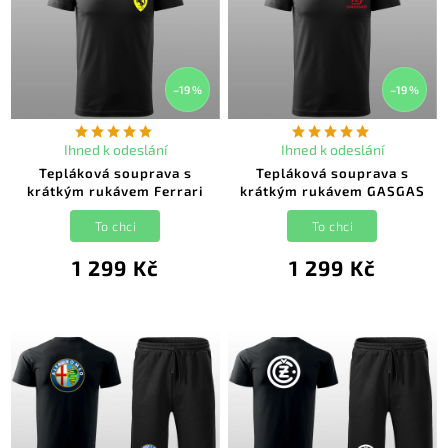
–19 %
–19 %
Ihned k odeslání
Ihned k odeslání
Tepláková souprava s
Tepláková souprava s
krátkým rukávem Ferrari
krátkým rukávem GASGAS
To chci
To chci
1 299 Kč
1 299 Kč