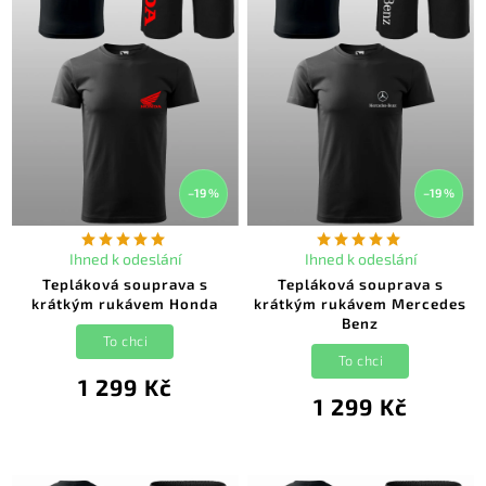
–19 %
–19 %
Ihned k odeslání
Ihned k odeslání
Tepláková souprava s
Tepláková souprava s
krátkým rukávem Honda
krátkým rukávem Mercedes
Benz
To chci
To chci
1 299 Kč
1 299 Kč